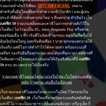
5977 OFFICIAL
รวมเกมทำเงินไว้เพียบ
เหมาะ
สำหรับทั้งมือใหม่ที่อยากทำความเข้าใจกติกา และผู้เล่น
ประจำที่ต้องการค้นหาเกมใหม่ ๆ ที่แตกง่าย ทำเงินไว เว็บ
เบทฟิก 59
รวมเกมสล็อตและคาสิโนจากทุกค่ายดังไว้ใน
เว็บเดียว ไม่ว่าจะเป็น PG, Joker, Pragmatic Play หรือค่าย
ยอดนิยมอื่น ๆ ที่การันตีโบนัสเข้าทุกรอบ หมุนไม่กี่ครั้งก็มี
ลุ้นเงินก้อนใหญ่ เบทเริ่มต้นเพียง 1 บาท ทุกเกมแตกง่ายได้
เงินจริง แต่มีโอกาสทำกำไรได้หลายเท่า พร้อมระบบที่
เสถียร รองรับมือถือทุกระบบ เล่นได้ทุกที่ทุกเวลา สมัครฟรี
ไม่ต้องดาวน์โหลดแอป เล่นเกมได้เงินจริงต้องที่นี่
เบทฟิก
59
ครบ จบ แตกง่าย ได้เงินจริง
รวมเกมคาสิโนออนไลน์มาแรงในไทย เว็บใหม่ระบบทัน
สมัย ภาพสวย เล่นลื่นไม่มีสะดุด
เว็บรวมเกมคาสิโนออนไลน์มาแรงในไทย ไว้ครบจบใน
เว็บเดียว
เบทฟิก 59
เว็บใหม่ที่มาพร้อมระบบทันสมัยที่สุด
แห่งปี ไม่ว่าจะเป็นบาคาร่า สล็อต เกมยิงปลา หรือรูเล็ต ก็