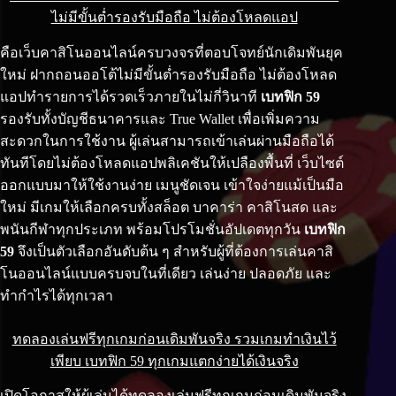
ไม่มีขั้นต่ำรองรับมือถือ ไม่ต้องโหลดแอป
คือเว็บคาสิโนออนไลน์ครบวงจรที่ตอบโจทย์นักเดิมพันยุค
ใหม่ ฝากถอนออโต้ไม่มีขั้นต่ำรองรับมือถือ ไม่ต้องโหลด
แอปทำรายการได้รวดเร็วภายในไม่กี่วินาที
เบทฟิก 59
รองรับทั้งบัญชีธนาคารและ True Wallet เพื่อเพิ่มความ
สะดวกในการใช้งาน ผู้เล่นสามารถเข้าเล่นผ่านมือถือได้
ทันทีโดยไม่ต้องโหลดแอปพลิเคชันให้เปลืองพื้นที่ เว็บไซต์
ออกแบบมาให้ใช้งานง่าย เมนูชัดเจน เข้าใจง่ายแม้เป็นมือ
ใหม่ มีเกมให้เลือกครบทั้งสล็อต บาคาร่า คาสิโนสด และ
พนันกีฬาทุกประเภท พร้อมโปรโมชั่นอัปเดตทุกวัน
เบทฟิก
59
จึงเป็นตัวเลือกอันดับต้น ๆ สำหรับผู้ที่ต้องการเล่นคาสิ
โนออนไลน์แบบครบจบในที่เดียว เล่นง่าย ปลอดภัย และ
ทำกำไรได้ทุกเวลา
ทดลองเล่นฟรีทุกเกมก่อนเดิมพันจริง รวมเกมทำเงินไว้
เพียบ เบทฟิก 59 ทุกเกมแตกง่ายได้เงินจริง
เปิดโอกาสให้ผู้เล่นได้ทดลองเล่นฟรีทุกเกมก่อนเดิมพันจริง