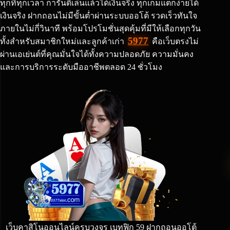
ทุกที่ทุกเวลา การันตีเล่นแล้วได้เงินจริง ทุกเกมแตกง่ายได้
เงินจริง ฝากถอนไม่มีขั้นต่ำผ่านระบบออโต้ รวดเร็วทันใจ
ภายในไม่กี่วินาที พร้อมโปรโมชั่นสุดคุ้มที่มีให้เลือกทุกวัน
5977
ทั้งสำหรับสมาชิกใหม่และลูกค้าเก่า
คือเว็บตรงไม่
ผ่านเอเย่นต์ที่คุณมั่นใจได้ทั้งความปลอดภัย ความมั่นคง
และการบริการระดับมืออาชีพตลอด 24 ชั่วโมง
เว็บคาสิโนออนไลน์ครบวงจร เบทฟิก 59 ฝากถอนออโต้